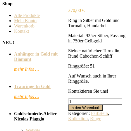
Shop
370,00
€
Alle Produkte
Ring in Silber mit Gold und
Mein Konto
Turmalin, Handarbeit
Warenkorb
Kontakt
Material: 925er Silber, Fassung
in 750er Gelbgold
NEU!
Steine: natürlicher Turmalin,
Anhänger in Gold mit
Rund Cabochon-Schliff
Diamant
Ringgröße: 51
mehr Infos …
Auf Wunsch auch in Ihrer
Ringgröße.
Trauringe In Gold
Kontaktieren Sie uns!
mehr Infos …
Ring
in
In den Warenkorb
Silber
Kategorien:
Farbstein
,
Goldschmiede-Atelier
mit
Kollektion
,
Ringe
Nicolas Piaggio
Gold
und
Website