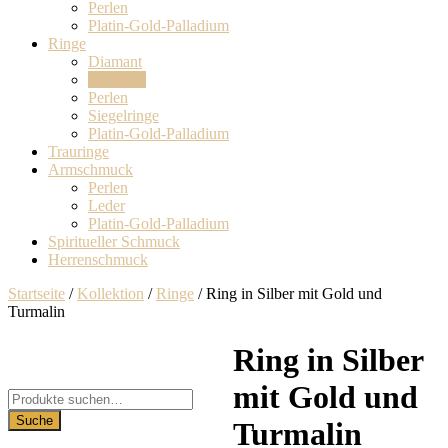
Perlen
Platin-Gold-Palladium
Ringe
Diamant
Farbstein
Perlen
Siegelringe
Platin-Gold-Palladium
Trauringe
Armschmuck
Perlen
Leder
Platin-Gold-Palladium
Spiritueller Schmuck
Herrenschmuck
Startseite
/
Kollektion
/
Ringe
/ Ring in Silber mit Gold und
Turmalin
Ring in Silber
mit Gold und
Suche
nach:
Suche
Turmalin