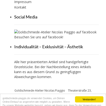
Impressum
Kontakt
Social Media
Besuchen Sie uns auf facebook!
Individualität – Exklusivität – Ästhetik
Alle hier präsentierten Artikel sind handgefertigte
Einzelstücke. Bei der Nachbestellung eines Artikels
kann es aus diesem Grund zu geringfügigen
Abweichungen kommen.
Goldschmiede-Atelier Nicolas Piaggio
Theaterstraße 23,
Göttingen
+49 (0)551 54 11 36
goldschmiede-piaggio.de verwendet Cookies, um Deinen
Verstanden!
Online-Einkauf so angenehm wie möglich zu gestalten. Wenn
Du unsere Website weiterhin benutzt, gehen wir davon aus, dass Du der Verwendung von
Konzept & Entwicklung Barbara Brenner, 53545 Linz/Rhein; Jose Luis