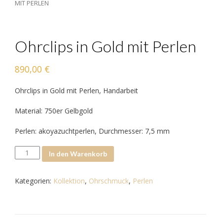
MIT PERLEN
Ohrclips in Gold mit Perlen
890,00
€
Ohrclips in Gold mit Perlen, Handarbeit
Material: 750er Gelbgold
Perlen: akoyazuchtperlen, Durchmesser: 7,5 mm
Ohrclips
In den Warenkorb
in
Gold
Kategorien:
Kollektion
,
Ohrschmuck
,
Perlen
mit
Perlen
Menge