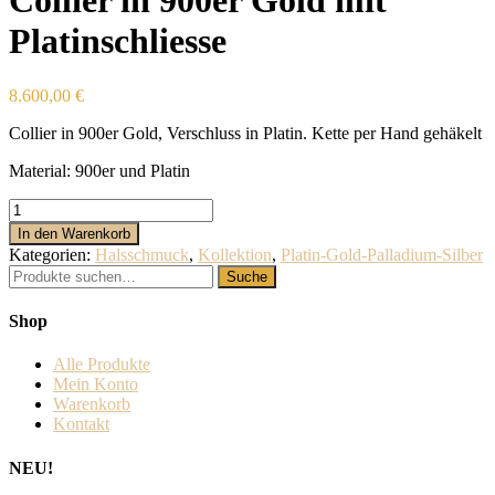
Collier in 900er Gold mit
Platinschliesse
8.600,00
€
Collier in 900er Gold, Verschluss in Platin. Kette per Hand gehäkelt
Material: 900er und Platin
Collier
in
In den Warenkorb
900er
Kategorien:
Halsschmuck
,
Kollektion
,
Platin-Gold-Palladium-Silber
Gold
Suche
Suche
mit
nach:
Platinschliesse
Shop
Menge
Alle Produkte
Mein Konto
Warenkorb
Kontakt
NEU!