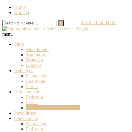
Home
Kontakt
0
Artikel für
0,00
€
menu
Shop
Mein Konto
Warenkorb
Bestellen
Kontakt
Anhänger
Diamanten
Edelsteine
Perlen
Halsschmuck
Farbstein
Perlen
Platin-Gold-Palladium-Silber
Verschlüsse
Ohrschmuck
Diamanten
Farbstein